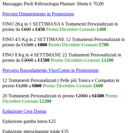
Massaggio Piedi Riflessologia Plantare 30min € 70,00
Percorsi Dimagrimento in Promozione
FINO 2Kg in 1 SETTIMANA 6 Trattamenti Personalizzati in
promo da €
600
a
€450
Promo Dicembre-Gennaio
£400
FINO 4/5 Kg in 2 SETTIMANE 12 Trattamenti Personalizzati in
promo da €
1500
a
€800
Promo Dicembre-Gennaio
£700
FINO 8 Kg in 4 SETTIMANE 22 Trattamenti Personalizzati in
promo da €
3000
a
€1500
Promo Dicembre-Gennaio
£1200
Percorso Rassodamento Viso/Corpo in Promozione
12 Trattamenti Personalizzati ( Pelle più Tonica e Compatta) in
promo €
1200
a
€800
Promo Dicembre-Gennaio
£600
20 Trattamenti Personalizzati in promo €
2000
a
€1500
Promo
Dicembre-Gennaio
£1200
Epilazione Cera Donna
Epilazione gamba intera €25
Epilazione intera/inguine totale €35