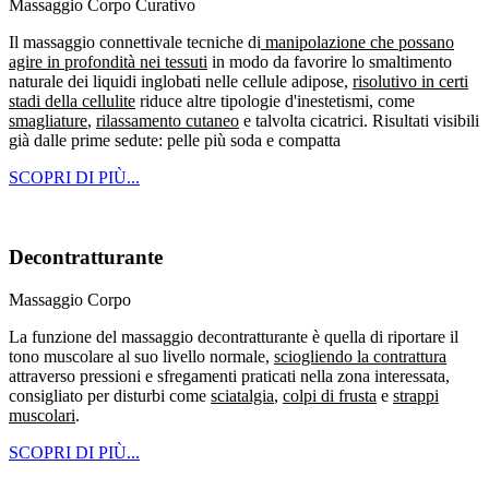
Massaggio Corpo Curativo
Il massaggio connettivale tecniche di
manipolazione che possano
agire in profondità nei tessuti
in modo da favorire lo smaltimento
naturale dei liquidi inglobati nelle cellule adipose,
risolutivo in certi
stadi della cellulite
riduce altre tipologie d'inestetismi, come
smagliature
,
rilassamento cutaneo
e talvolta cicatrici. Risultati visibili
già dalle prime sedute: pelle più soda e compatta
SCOPRI DI PIÙ...
Decontratturante
Massaggio Corpo
La funzione del massaggio decontratturante è quella di riportare il
tono muscolare al suo livello normale,
sciogliendo la contrattura
attraverso pressioni e sfregamenti praticati nella zona interessata,
consigliato per disturbi come
sciatalgia
,
colpi di frusta
e
strappi
muscolari
.
SCOPRI DI PIÙ...