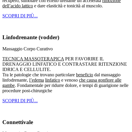
recupero, stimolare con effetto drenante un accelerata
rimozione
dell’acido lattico
e dare elasticità e tonicità al muscolo.
SCOPRI DI PIÙ...
Linfodrenante (vodder)
Massaggio Corpo Curativo
TECNICA MASSOTERAPICA
PER FAVORIRE IL
DRENAGGIO LINFATICO E CONTRASTARE RITENZIONE
IDRICA E CELLULITE.
Tra le patologie che trovano particolare
beneficio
dal massaggio
linfodrenante,
l’edema
linfatico
e venoso
che causa gonfiore alle
gambe
. Fondamentale per ridurre dolore, e tempi di guarigione nelle
procedure post-chirurgiche
SCOPRI DI PIÙ...
Connettivale